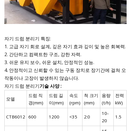
자기 드럼 분리기 특징:
1. 고급 자기 회로 설계, 깊은 자기 효과 깊이 및 높은 회복력.
2. 간단하고 컴팩트한 구조, 강한 자력.
3. 쉬운 유지 보수, 쉬운 설치, 안정적인 성능.
4. 안정적이고 신뢰할 수 있는 구동 장치로 장기간에 걸쳐 오
작동이나 고장이 발생하지 않습니다.
자기 드럼 분리기
기술 사양 :
드럼 직
드럼 길
속도
척 크기
용량
전력
모델
경(mm)
이(mm)
(rpm)
(mm)
(t/h)
kW)
10-
CTB6012
600
1200
<35
2:0
1.5
20