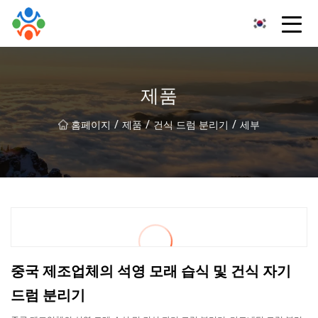
창춘습식분리기유한회사
제품
/
/
/
홈페이지
제품
건식 드럼 분리기
세부
중국 제조업체의 석영 모래 습식 및 건식 자기
드럼 분리기