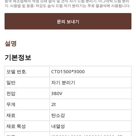
중국 제조업체의 석영 모래 습식 및 건식 자기 드럼 분리기. 마그네틱 드럼 분리
기. 사용법 및 응용: 저강도 습식 드럼 자기 분리기는 주로 철광석에 사용됩니다.
문의 보내기
설명
기본정보
모델 번호.
CTD1500*3000
일반
자기 분리기
전압
380V
무게
2t
재료
탄소강
재료 특성
내열성