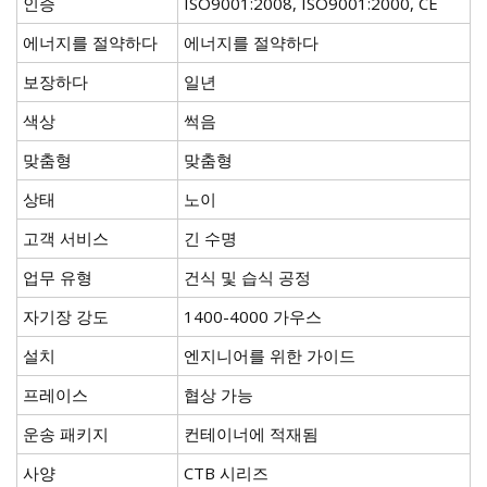
인증
ISO9001:2008, ISO9001:2000, CE
에너지를 절약하다
에너지를 절약하다
보장하다
일년
색상
썩음
맞춤형
맞춤형
상태
노이
고객 서비스
긴 수명
업무 유형
건식 및 습식 공정
자기장 강도
1400-4000 가우스
설치
엔지니어를 위한 가이드
프레이스
협상 가능
운송 패키지
컨테이너에 적재됨
사양
CTB 시리즈