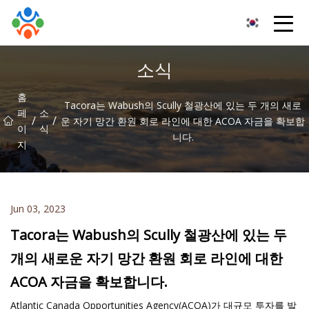
창춘습식분리기유한회사
소식
홈
Tacora는 Wabush의 Scully 철광산에 있는 두 개의 새로
페
소
/
/
운 자기 망간 환원 회로 라인에 대한 ACOA 자금을 확보합
이
식
니다.
지
Jun 03, 2023
Tacora는 Wabush의 Scully 철광산에 있는 두
개의 새로운 자기 망간 환원 회로 라인에 대한
ACOA 자금을 확보합니다.
Atlantic Canada Opportunities Agency(ACOA)가 대규모 투자를 발