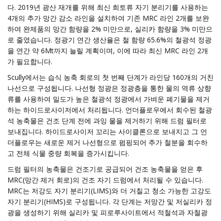
다. 2019년 광산 재개를 위해 최신 희토류 자기 분리기를 사용하는
4개의 추가 망간 감소 라인을 설치하여 기존 MRC 라인 2개를 보완
하여 완제품의 망간 함량을 2% 미만으로, 실리카 함량을 3% 미만으
로 줄였습니다. 정광기 연간 생산율은 철 함량 65.6%의 철광석 정광
을 연간 약 6Mt까지 늘릴 계획이며, 이에 따라 최신 MRC 라인 2개
가 필요합니다.
Scully에서는 습식 농축 회로의 첫 번째 단계가 라인당 160개의 거친
나선으로 구성됩니다. 나선형 정광은 정광층을 통한 물의 역류 상향
류를 사용하여 밀도가 높은 철광석 정광에서 가벼운 폐기물을 제거
하는 하이드로사이저에서 처리됩니다. 언더플로우에서 회수된 철광
석 농축물은 건조 단계 전에 과잉 물을 제거하기 위해 드럼 필터로
보내집니다. 하이드로사이저 꼬리는 사이클론으로 보내지고 그 언
더플로우는 새로운 제거 나선형으로 펌핑되어 추가 철분을 회수하
고 전체 식물 중량 회복을 증가시킵니다.
드럼 필터의 농축물은 건조기로 공급되어 건조 농축물을 얻은 후
MRC(망간 제거 회로)의 건조 자기 드럼에서 처리될 수 있습니다.
MRC는 저강도 자기 분리기(LIMS)와 더 거칠고 청소 가능한 고강도
자기 분리기(HIMS)로 구성됩니다. 각 단계는 저망간 및 저실리카 정
광을 생성하기 위해 실리카 및 피로루사이트에서 적철석과 자철광