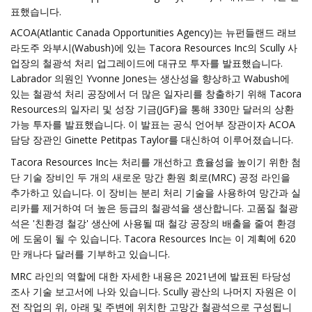
표했습니다.
ACOA(Atlantic Canada Opportunities Agency)는 뉴펀들랜드 래브
라도주 와부시(Wabush)에 있는 Tacora Resources Inc의 Scully 사
업장의 철광석 처리 업그레이드에 대규모 투자를 발표했습니다.
Labrador 의원인 Yvonne Jones는 생산성을 향상하고 Wabush에
있는 철광석 처리 공장에서 더 많은 일자리를 창출하기 위해 Tacora
Resources의 일자리 및 성장 기금(JGF)을 통해 330만 달러의 상환
가능 투자를 발표했습니다. 이 발표는 공식 언어부 장관이자 ACOA
담당 장관인 Ginette Petitpas Taylor를 대신하여 이루어졌습니다.
Tacora Resources Inc는 처리를 개선하고 효율성을 높이기 위한 첨
단 기술 장비인 두 개의 새로운 망간 환원 회로(MRC) 공정 라인을
추가하고 있습니다. 이 장비는 분리 처리 기술을 사용하여 망간과 실
리카를 제거하여 더 높은 등급의 철광석을 생산합니다. 고품질 철광
석은 '친환경 철강' 생산에 사용될 때 철강 공장의 배출을 줄여 환경
에 도움이 될 수 있습니다. Tacora Resources Inc는 이 계획에 620
만 캐나다 달러를 기부하고 있습니다.
MRC 라인의 역할에 대한 자세한 내용은 2021년에 발표된 타당성
조사 기술 보고서에 나와 있습니다. Scully 광산의 나머지 자원은 이
전 작업의 위, 아래 및 주변에 위치한 고망간 철광석으로 구성됩니